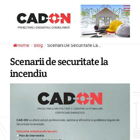
Skip
Men
to
content
Home
/
Blog
/
Scenarii De Securitate La...
Scenarii de securitate la
incendiu