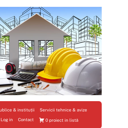
blice & instituții
Servicii tehnice & avize
Log in
Contact
0 proiect in listă