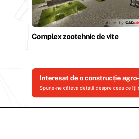
Complex zootehnic de vite
Interesat de o construcție agro
Spune-ne câteva detalii despre ceea ce îți do