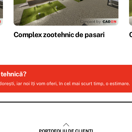
Complex zootehnic de pasari
-tehnică?
rești, iar noi îți vom oferi, în cel mai scurt timp, o estimare.
Back
PORTOFOLIU DE CLIENȚI
To