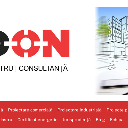
lă
Proiectare comercială
Proiectare industrială
Proiecte pu
dastru
Certificat energetic
Jurisprudență
Blog
Echipa