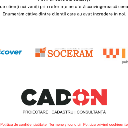
e clienți noi veniți prin referințe ne oferă convingerea că cee
Top
Enumerăm câțiva dintre clienții care au avut încredere în noi.
Politica de confidențialitate
|
Termene și condiții
|
Politica privind cookieurile