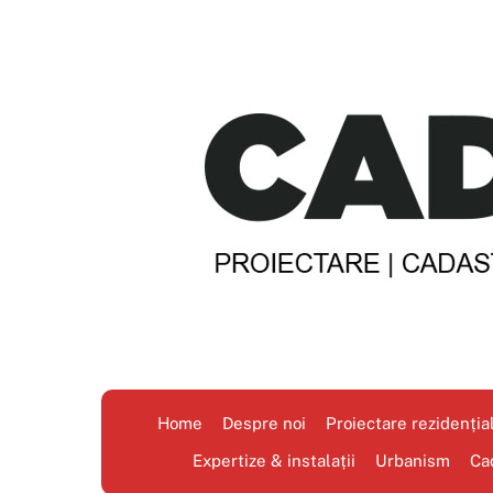
Skip
to
content
Home
Despre noi
Proiectare rezidenția
Expertize & instalații
Urbanism
Ca