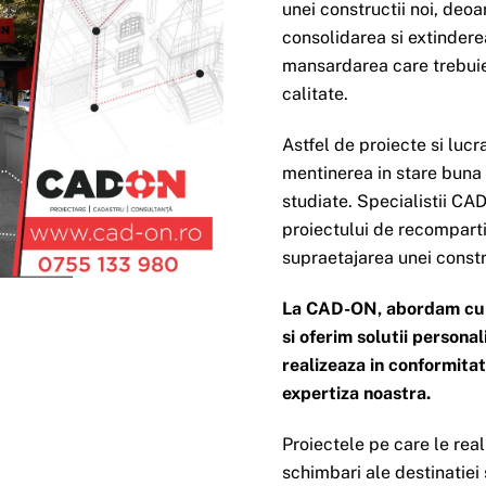
unei constructii noi, deoa
consolidarea si extindere
mansardarea care trebuie
calitate.
Astfel de proiecte si lucr
mentinerea in stare buna a
studiate. Specialistii CAD
proiectului de recomparti
supraetajarea unei constr
La CAD-ON, abordam cu se
si oferim solutii persona
realizeaza in conformitat
expertiza noastra.
Proiectele pe care le rea
schimbari ale destinatiei 