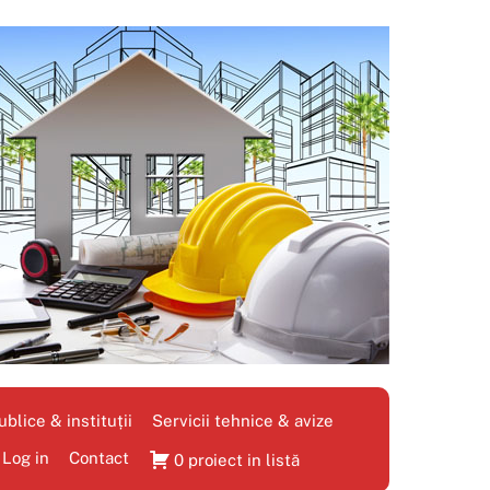
blice & instituții
Servicii tehnice & avize
Log in
Contact
0 proiect in listă