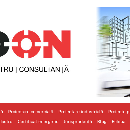
lă
Proiectare comercială
Proiectare industrială
Proiecte pu
dastru
Certificat energetic
Jurisprudență
Blog
Echipa