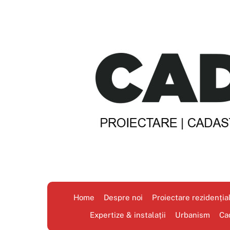
Skip
to
content
Home
Despre noi
Proiectare rezidenția
Expertize & instalații
Urbanism
Ca