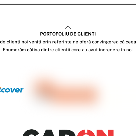
Back
PORTOFOLIU DE CLIENȚI
To
e clienți noi veniți prin referințe ne oferă convingerea că cee
Top
Enumerăm câțiva dintre clienții care au avut încredere în noi.