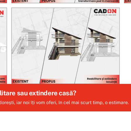
ilitare sau extindere casă?
rești, iar noi îți vom oferi, în cel mai scurt timp, o estimare.