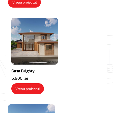
Vreau proiectul
Casa Brighty
5.900
lei
Vreau proiectul