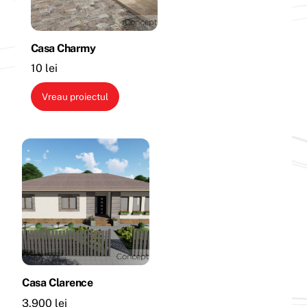
Casa Charmy
10
lei
Vreau proiectul
Casa Clarence
3.900
lei