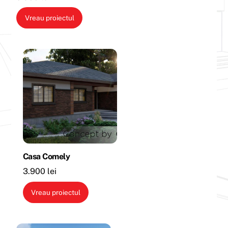
Vreau proiectul
Casa Comely
3.900
lei
Vreau proiectul