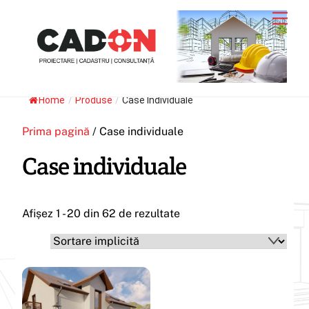
Skip
Men
to
content
Home
/
Produse
/
Case Individuale
Prima pagină
/ Case individuale
Case individuale
Afișez 1 - 20 din 62 de rezultate