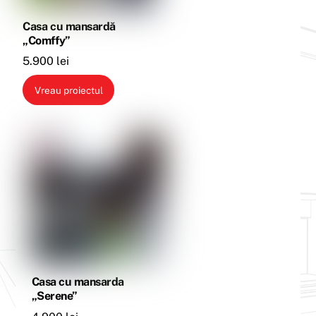
Casa cu mansardă
„Comffy”
5.900
lei
Vreau proiectul
Casa cu mansarda
„Serene”