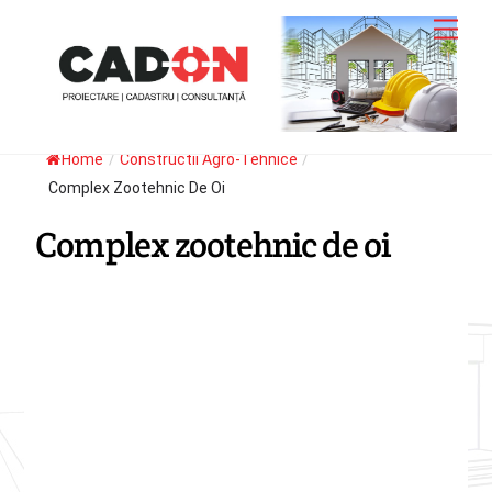
Skip
Men
to
content
Home
/
Constructii Agro-Tehnice
/
Complex Zootehnic De Oi
Complex zootehnic de oi