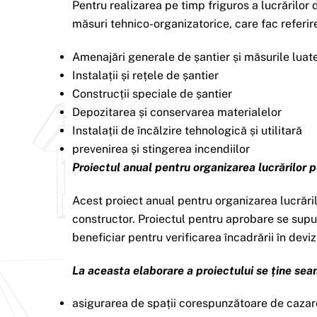
Pentru realizarea pe timp friguros a lucrărilor d
măsuri tehnico-organizatorice, care fac referi
Amenajări generale de șantier și măsurile luate 
Instalații și rețele de șantier
Construcții speciale de șantier
Depozitarea și conservarea materialelor
Instalații de încălzire tehnologică și utilitară
prevenirea și stingerea incendiilor
Proiectul anual pentru organizarea lucrărilor p
Acest proiect anual pentru organizarea lucrăril
constructor. Proiectul pentru aprobare se supune
beneficiar pentru verificarea încadrării în devi
La aceasta elaborare a proiectului se ține sea
asigurarea de spații corespunzătoare de cazar