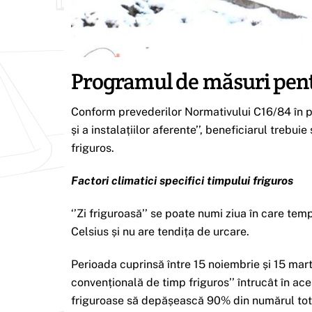
Programul de măsuri pent
Conform prevederilor Normativului C16/84 în priv
și a instalațiilor aferente’’, beneficiarul treb
friguros.
Factori climatici specifici timpului friguros
‘’Zi friguroasă’’ se poate numi ziua în care tem
Celsius și nu are tendița de urcare.
Perioada cuprinsă între 15 noiembrie și 15 mart
convențională de timp friguros’’ întrucât în ace
friguroase să depășească 90% din numărul tot