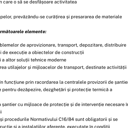
 în care o să se desfășoare activitatea
mpelor, prevăzându-se curățirea și presararea de materiale
 următoarele elemente:
roblemelor de aprovizionare, transport, depozitare, distribuire
i de execuție a obiectelor de construcții
i a altor soluții tehnice moderne
rea utilajelor și mijloacelor de transport, destinate activității
r în funcțiune prin racordarea la centralele provizorii de șantie
are pentru dezăpezire, dezghețări și protecție termică a
 șantier cu mijloace de protecție și de intervenție necesare î
i
și procedurile Normativului C16/84 sunt obligatorii și se
rucție și a instalațiilor aferente, executate în condiții