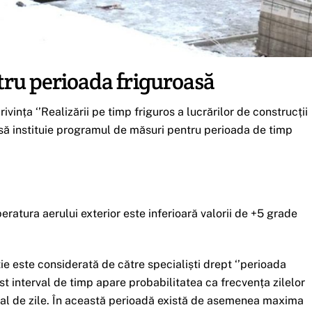
ru perioada friguroasă
ința ‘’Realizării pe timp friguros a lucrărilor de construcții
uie să instituie programul de măsuri pentru perioada de timp
peratura aerului exterior este inferioară valorii de +5 grade
ie este considerată de către specialiști drept ‘’perioada
st interval de timp apare probabilitatea ca frecvența zilelor
al de zile. În această perioadă există de asemenea maxima