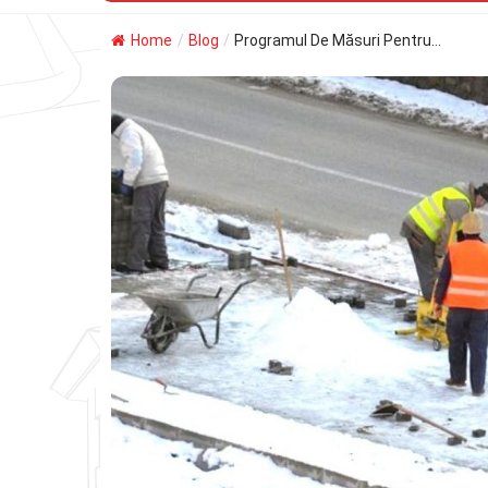
Home
/
Blog
/
Programul De Măsuri Pentru...