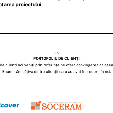
ctarea proiectului
Back
PORTOFOLIU DE CLIENȚI
To
e clienți noi veniți prin referințe ne oferă convingerea că cee
Top
Enumerăm câțiva dintre clienții care au avut încredere în noi.