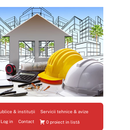
blice & instituții
Servicii tehnice & avize
Log in
Contact
0 proiect in listă