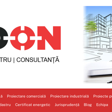
lă
Proiectare comercială
Proiectare industrială
Proiecte pu
dastru
Certificat energetic
Jurisprudență
Blog
Echipa