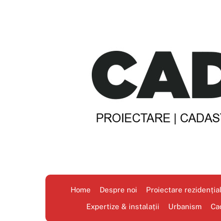
Skip
to
content
Home
Despre noi
Proiectare rezidenția
Expertize & instalații
Urbanism
Ca