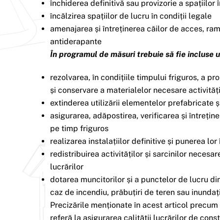
închiderea definitivă sau provizorie a spațiilor
încălzirea spațiilor de lucru în condiții legale
amenajarea și întreținerea căilor de acces, ra
antiderapante
În programul de măsuri trebuie să fie incluse
rezolvarea, în condițiile timpului friguros, a p
și conservare a materialelor necesare activități
extinderea utilizării elementelor prefabricate ș
asigurarea, adăpostirea, verificarea și întreține
pe timp friguros
realizarea instalațiilor definitive și punerea lo
redistribuirea activităților și sarcinilor neces
lucrărilor
dotarea muncitorilor și a punctelor de lucru din
caz de incendiu, prăbuțiri de teren sau inundați
Precizările menționate în acest articol precum 
referă la asigurarea calității lucrărilor de const