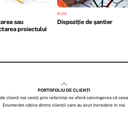
BLOG
area sau
Dispoziție de șantier
ctarea proiectului
Back
PORTOFOLIU DE CLIENȚI
To
e clienți noi veniți prin referințe ne oferă convingerea că cee
Top
Enumerăm câțiva dintre clienții care au avut încredere în noi.