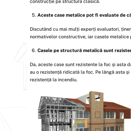
construcție pe structura clasică.
Aceste case metalice pot fi evaluate de c
Discutând cu mai mulți experți evaluatori, țin
normativelor constructive, iar casele metalice p
Casele pe structură metalică sunt rezisten
Da, aceste case sunt rezistente la foc și asta d
au o rezistență ridicată la foc. Pe lângă asta ș
rezistență la incendiu.