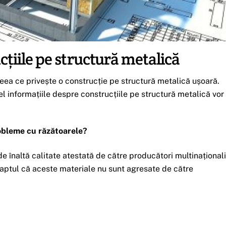
cțiile pe structură metalică
ceea ce privește o construcție pe structură metalică ușoară.
el informațiile despre construcțiile pe structură metalică vor
obleme cu răzătoarele?
e înaltă calitate atestată de către producători multinaționali
 faptul că aceste materiale nu sunt agresate de către