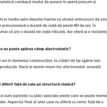
ă metalică contează modul de punere în operă precum și
ni în mediu salin deschis înainte ca stratul anticoroziv de zin
e preconizează o durată de viață de peste 80 de ani. În
mai că are o durată de viață ridicată, dar oferă și o rezistenț
ice nu poate apărea câmp electrostatic?
ani în domeniul construcților, la clădiri de tip zgârie nori,
 producție. Dacă ar exista vreun risc electrostatic această
diferit față de cele pe structură clasică?
ică sunt panotați cu plăci speciale peste care se poate monta
ale. Aspectul final al unei case nu diferă cu nimic față de o