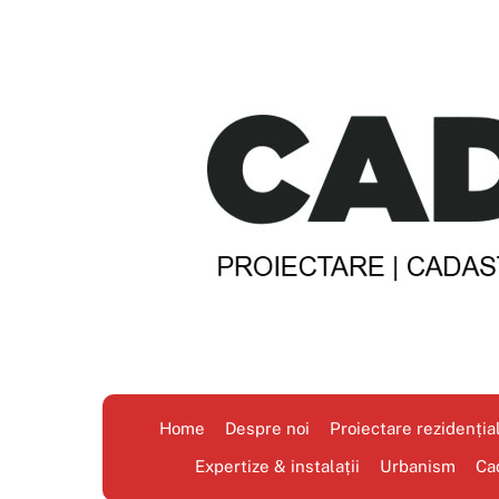
Skip
to
content
Home
Despre noi
Proiectare rezidenția
Expertize & instalații
Urbanism
Ca