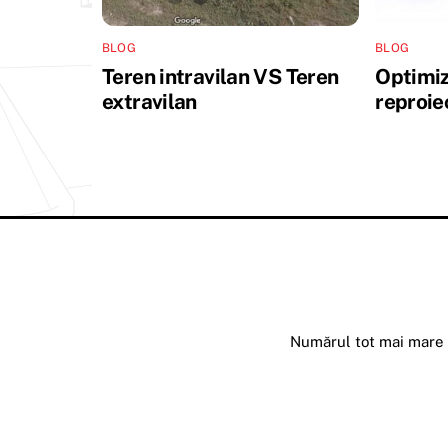
BLOG
BLOG
Teren intravilan VS Teren
Optimiz
extravilan
reproie
Numărul tot mai mare d