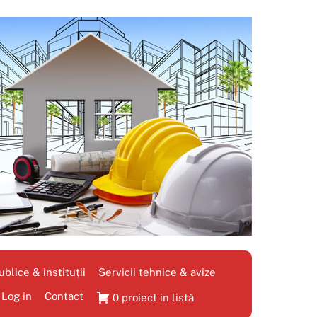
blice & instituții
Servicii tehnice & avize
Log in
Contact
0 proiect in listă