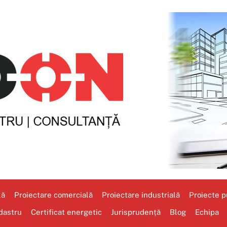
lă
Proiectare comercială
Proiectare industrială
Proiecte pu
dastru
Certificat energetic
Jurisprudență
Blog
Echipa