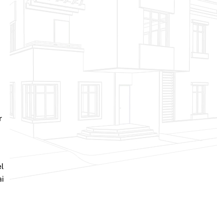
r
el
ai