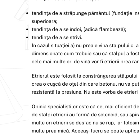
tendinţa de a străpunge pământul (fundaţie in
superioara;
tendinţa de a se îndoi, (adică flambează);
tendinţa de a se strivi.
În cazul situaţiei a) nu prea e vina stâlpului ci
dimensionate cum trebuie sau că stâlpul a fost fă
cele mai multe ori de vină vor fi etrierii prea rar
Etrierul este folosit la constrângerea stâlpului
crea o cuşcă de oţel din care betonul nu va pute
rezistentă la presiune. Nu este vorba de etrieri
Opinia specialiştilor este că cel mai eficient d
de stalpi etrierii au formă de solenoid, sau spi
multe ori etrierii se desfac nu se rup, iar folo
multe prea mică. Aceeaşi lucru se poate aplica ş