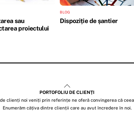
BLOG
area sau
Dispoziție de șantier
ctarea proiectului
Back
PORTOFOLIU DE CLIENȚI
To
e clienți noi veniți prin referințe ne oferă convingerea că cee
Top
Enumerăm câțiva dintre clienții care au avut încredere în noi.