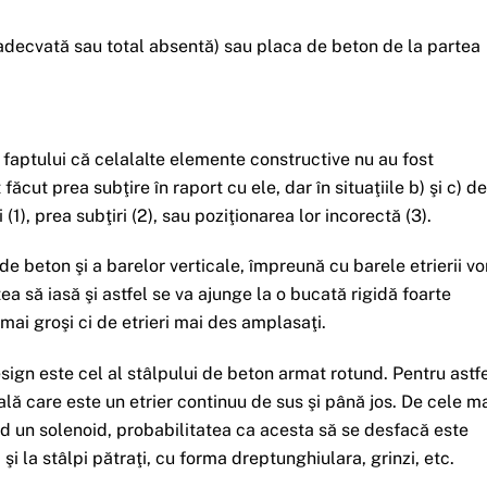
adecvată sau total absentă) sau placa de beton de la partea
 a faptului că celalalte elemente constructive nu au fost
cut prea subţire în raport cu ele, dar în situaţiile b) şi c) de
i (1), prea subţiri (2), sau poziţionarea lor incorectă (3).
 de beton şi a barelor verticale, împreună cu barele etrierii vo
a să iasă şi astfel se va ajunge la o bucată rigidă foarte
 mai groşi ci de etrieri mai des amplasaţi.
esign este cel al stâlpului de beton armat rotund. Pentru astf
rală care este un etrier continuu de sus şi până jos. De cele m
sind un solenoid, probabilitatea ca acesta să se desfacă este
i la stâlpi pătraţi, cu forma dreptunghiulara, grinzi, etc.