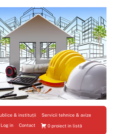
blice & instituții
Servicii tehnice & avize
Log in
Contact
0 proiect in listă