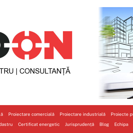
lă
Proiectare comercială
Proiectare industrială
Proiecte pu
dastru
Certificat energetic
Jurisprudență
Blog
Echipa