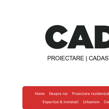
Skip
to
content
Home
Despre noi
Proiectare rezidenția
Expertize & instalații
Urbanism
Ca