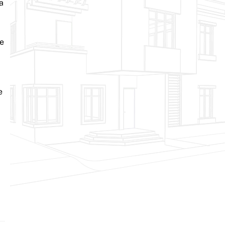
a
te
e