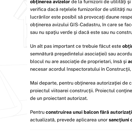
obţinerea avizelor
de la furnizorii de utilităţi şi
verifica dacă reţelele furnizorilor de utilităţi
lucrărilor este posibil să provocaţi daune respe
obţinerea avizului GIS-Cadastru, în care se face
sau nu spaţiu verde şi dacă este sau nu constru
Un alt pas important ce trebuie făcut este
obţi
semnătură preşedintelui asociaţiei) sau acordul 
blocul nu are asociaţie de proprietari, însă şi
a
necesar acordul Inspectoratului în Construcţii, 
Mai departe, pentru obţinerea autorizaţiei de 
proiectul viitoarei construcţii. Proiectul conţin
de un proiectant autorizat.
Pentru
construirea unui balcon fără autorizaţ
actualizată, prevede aplicarea unor
sancţiuni 