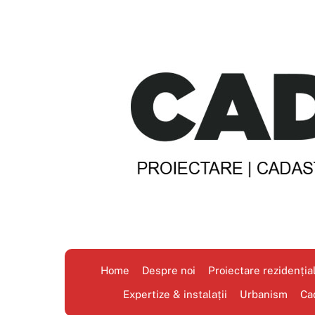
Skip
to
content
Home
Despre noi
Proiectare rezidenția
Expertize & instalații
Urbanism
Ca