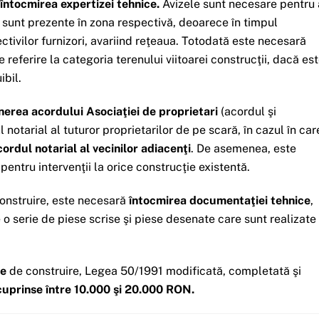
întocmirea expertizei tehnice.
Avizele sunt necesare pentru 
 nu sunt prezente în zona respectivă, deoarece în timpul
ctivilor furnizori, avariind reţeaua. Totodată este necesară
 referire la categoria terenului viitoarei construcţii, dacă es
ibil.
nerea acordului Asociaţiei de proprietari
(acordul şi
notarial al tuturor proprietarilor de pe scară, în cazul în car
cordul notarial al vecinilor adiacenţi
. De asemenea, este
pentru intervenţii la orice construcţie existentă.
construire, este necesară
întocmirea documentaţiei tehnice
,
e o serie de piese scrise şi piese desenate care sunt realizate
ie
de construire,
Legea 50/1991 modificată, completată şi
cuprinse între 10.000 şi 20.000 RON.