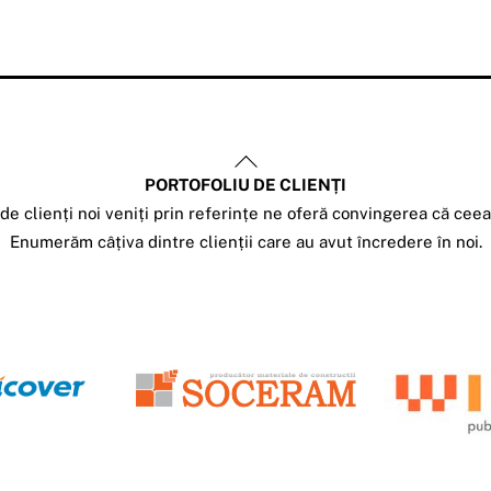
Back
PORTOFOLIU DE CLIENȚI
To
e clienți noi veniți prin referințe ne oferă convingerea că cee
Top
Enumerăm câțiva dintre clienții care au avut încredere în noi.