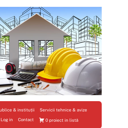
blice & instituții
Servicii tehnice & avize
Log in
Contact
0 proiect in listă