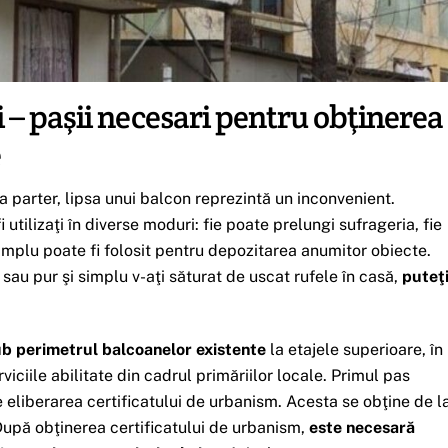
i – paşii necesari pentru obţinerea
e
a parter, lipsa unui balcon reprezintă un inconvenient.
utilizaţi în diverse moduri: fie poate prelungi sufrageria, fie
simplu poate fi folosit pentru depozitarea anumitor obiecte.
, sau pur şi simplu v-aţi săturat de uscat rufele în casă,
puteţ
b perimetrul balcoanelor existente
la etajele superioare, în
viciile abilitate din cadrul primăriilor locale. Primul pas
e eliberarea certificatului de urbanism. Acesta se obţine de l
După obţinerea certificatului de urbanism,
este necesară