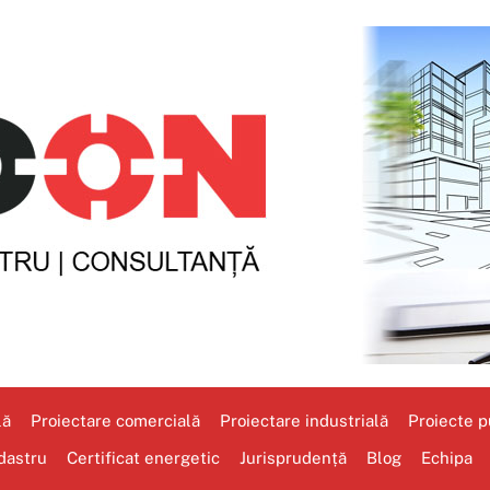
lă
Proiectare comercială
Proiectare industrială
Proiecte pu
dastru
Certificat energetic
Jurisprudență
Blog
Echipa