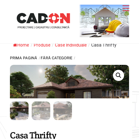
Skip
Men
to
content
Home
/
Produse
/
Case Individuale
/
Casa Thrifty
PRIMA PAGINĂ
FĂRĂ CATEGORIE
Casa Thrifty