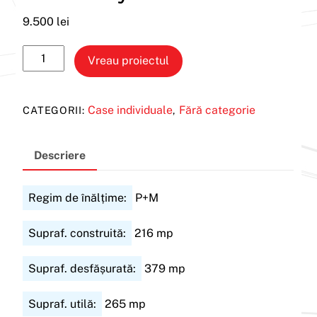
9.500
lei
Cantitate
Vreau proiectul
Casa
Thrifty
Case individuale
Fără categorie
CATEGORII:
,
Descriere
Regim de înălțime:
P+M
Supraf. construită:
216
mp
Supraf. desfășurată:
379
mp
Supraf. utilă:
265
mp