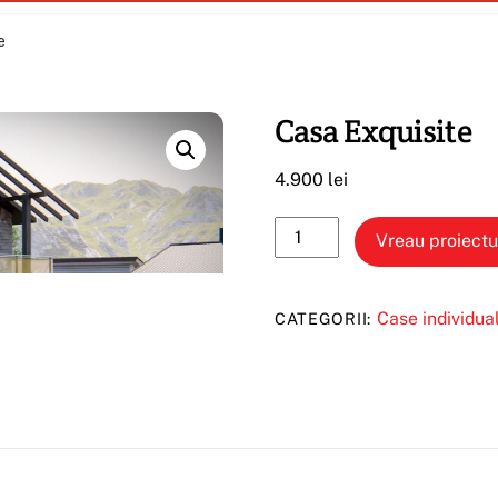
e
Casa Exquisite
4.900
lei
Cantitate
Vreau proiectu
Casa
Exquisite
Case individua
CATEGORII: