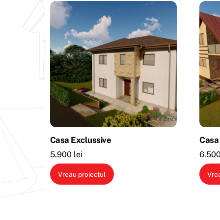
Casa Exclussive
Casa
5.900
lei
6.50
Vreau proiectul
Vre