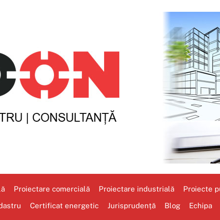
lă
Proiectare comercială
Proiectare industrială
Proiecte pu
dastru
Certificat energetic
Jurisprudență
Blog
Echipa