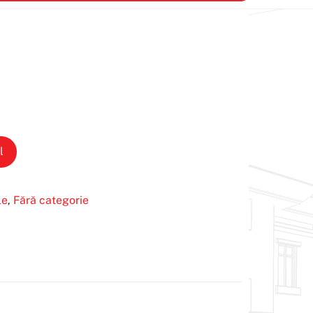
l
le
Fără categorie
,