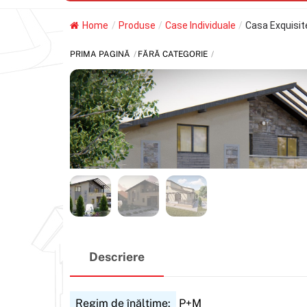
Home
/
Produse
/
Case Individuale
/
Casa Exquisit
PRIMA PAGINĂ
FĂRĂ CATEGORIE
Descriere
Regim de înălțime:
P+M