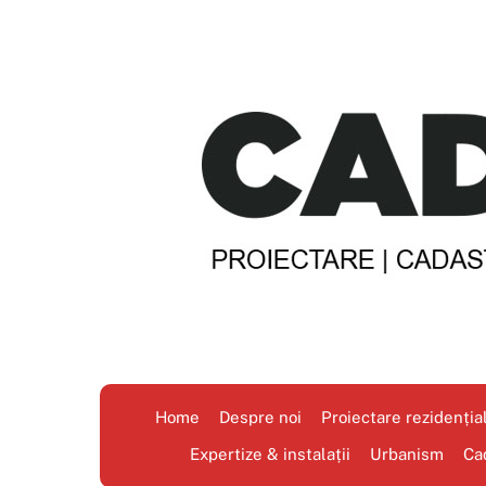
Skip
to
content
Home
Despre noi
Proiectare rezidenția
Expertize & instalații
Urbanism
Ca