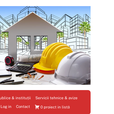
blice & instituții
Servicii tehnice & avize
Log in
Contact
0 proiect in listă