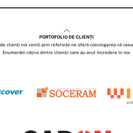
Back
PORTOFOLIU DE CLIENȚI
To
e clienți noi veniți prin referințe ne oferă convingerea că cee
Top
Enumerăm câțiva dintre clienții care au avut încredere în noi.