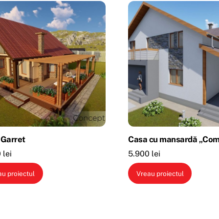
 Garret
Casa cu mansardă „Com
0
lei
5.900
lei
au proiectul
Vreau proiectul