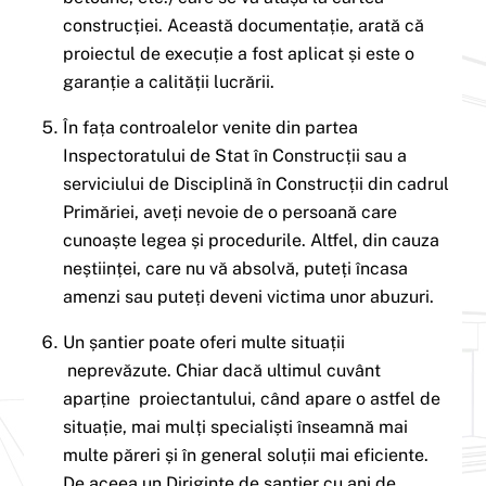
construcției. Această documentație, arată că
proiectul de execuție a fost aplicat și este o
garanție a calității lucrării.
În fața controalelor venite din partea
Inspectoratului de Stat în Construcții sau a
serviciului de Disciplină în Construcții din cadrul
Primăriei, aveți nevoie de o persoană care
cunoaște legea și procedurile. Altfel, din cauza
neștiinței, care nu vă absolvă, puteți încasa
amenzi sau puteți deveni victima unor abuzuri.
Un șantier poate oferi multe situații
neprevăzute. Chiar dacă ultimul cuvânt
aparține proiectantului, când apare o astfel de
situație, mai mulți specialiști înseamnă mai
multe păreri și în general soluții mai eficiente.
De aceea un Diriginte de șantier cu ani de