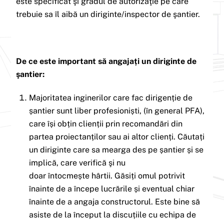
este specificat şi gradul de autorizaţie pe care
trebuie sa îl aibă un diriginte/inspector de şantier.
De ce este important să angajați un diriginte de
şantier:
Majoritatea inginerilor care fac dirigenție de
șantier sunt liber profesioniști, (în general PFA),
care își obțin clienții prin recomandări din
partea proiectanților sau ai altor clienți. Căutați
un diriginte care sa mearga des pe șantier și se
implică, care verifică şi nu
doar întocmește hârtii. Găsiți omul potrivit
înainte de a începe lucrările și eventual chiar
înainte de a angaja constructorul. Este bine să
asiste de la început la discuțiile cu echipa de