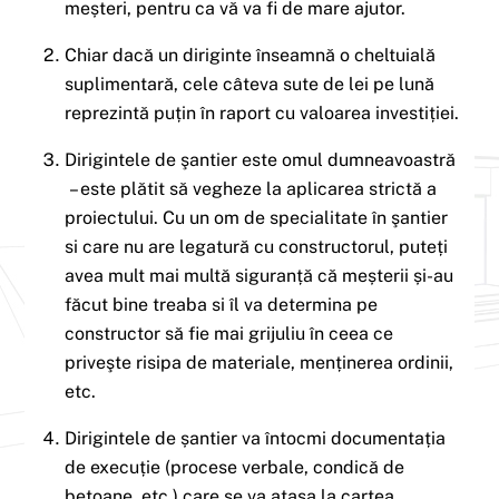
meșteri, pentru ca vă va fi de mare ajutor.
Chiar dacă un diriginte înseamnă o cheltuială
suplimentară, cele câteva sute de lei pe lună
reprezintă puțin în raport cu valoarea investiției.
Dirigintele de şantier este omul dumneavoastră
– este plătit să vegheze la aplicarea strictă a
proiectului. Cu un om de specialitate în şantier
si care nu are legatură cu constructorul, puteți
avea mult mai multă siguranță că meșterii și-au
făcut bine treaba si îl va determina pe
constructor să fie mai grijuliu în ceea ce
priveşte risipa de materiale, menținerea ordinii,
etc.
Dirigintele de șantier va întocmi documentația
de execuție (procese verbale, condică de
betoane, etc.) care se va atașa la cartea